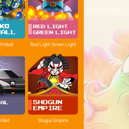
 Pinball
Red Light Green Light
al Bet
Shogun Empire