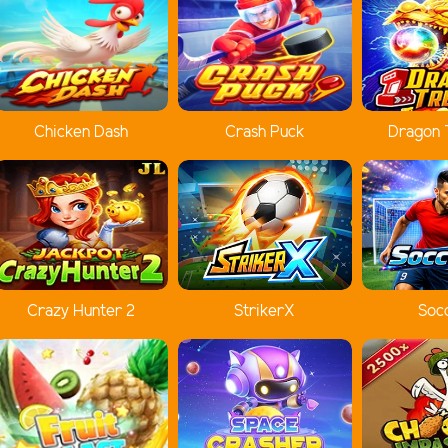
Chicken Dash
Crash Puck
Dragon 
Crazy Hunter 2
StrikerX
Soc