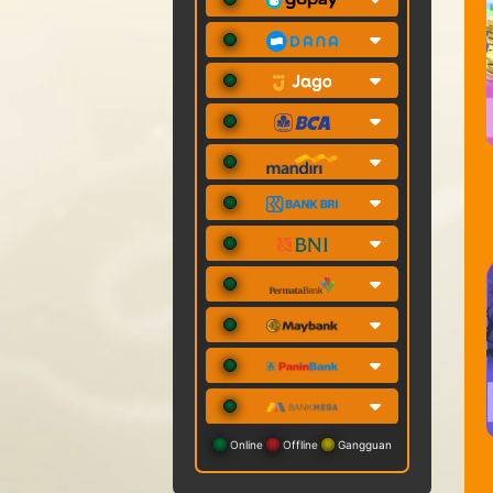
Online
Offline
Gangguan