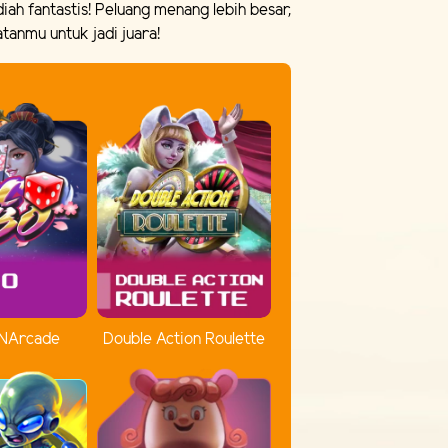
h fantastis! Peluang menang lebih besar,
anmu untuk jadi juara!
DNArcade
Double Action Roulette