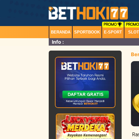
PROMO
PROMO
PROM
BERANDA
SPORTBOOK
E-SPORT
SLO
Info :
Seamat Datang di 
Be
Ras