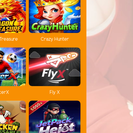
Treasure
Crazy Hunter
cerX
Fly X