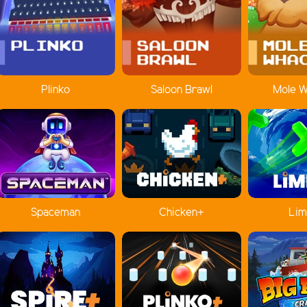
Plinko
Saloon Brawl
Mole 
Spaceman
Chicken+
Li