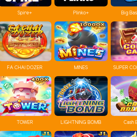
Spire+
Plinko+
Big Ba
FA CHAI DOZER
MINES
SUPER C
TOWER
LIGHTNING BOMB
Cash 