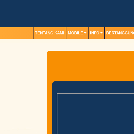
TENTANG KAMI
MOBILE
INFO
BERTANGGUN